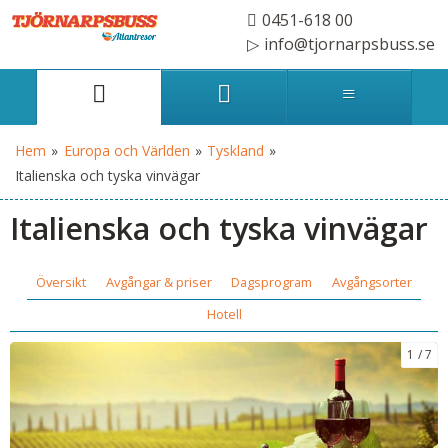
0451-618 00
info@tjornarpsbuss.se
Hem
»
Europa och Världen
»
Tyskland
»
Italienska och tyska vinvägar
Italienska och tyska vinvägar
Översikt
Avgångar & priser
Dagsprogram
Avgångsorter
Hotell
1
7