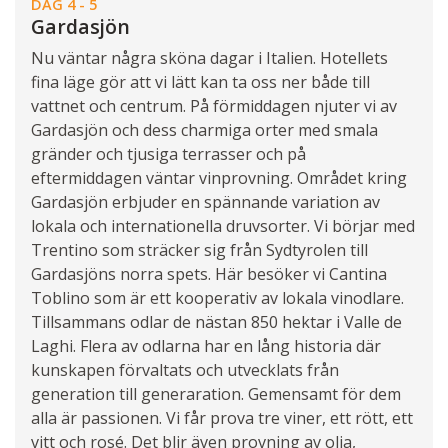
DAG 4 - 5
Gardasjön
Nu väntar några sköna dagar i Italien. Hotellets
fina läge gör att vi lätt kan ta oss ner både till
vattnet och centrum. På förmiddagen njuter vi av
Gardasjön och dess charmiga orter med smala
gränder och tjusiga terrasser och på
eftermiddagen väntar vinprovning. Området kring
Gardasjön erbjuder en spännande variation av
lokala och internationella druvsorter. Vi börjar med
Trentino som sträcker sig från Sydtyrolen till
Gardasjöns norra spets. Här besöker vi Cantina
Toblino som är ett kooperativ av lokala vinodlare.
Tillsammans odlar de nästan 850 hektar i Valle de
Laghi. Flera av odlarna har en lång historia där
kunskapen förvaltats och utvecklats från
generation till generaration. Gemensamt för dem
alla är passionen. Vi får prova tre viner, ett rött, ett
vitt och rosé. Det blir även provning av olja,