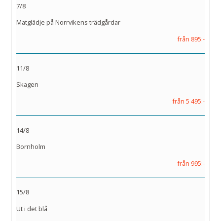
7/8
Matglädje på Norrvikens trädgårdar
från 895:-
11/8
Skagen
från 5 495:-
14/8
Bornholm
från 995:-
15/8
Ut i det blå