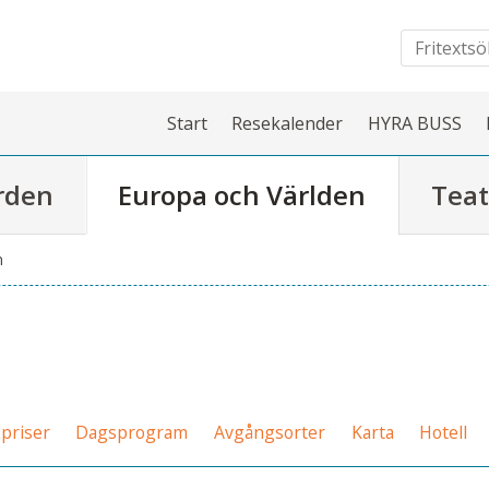
Start
Resekalender
HYRA BUSS
rden
Europa och Världen
Teat
n
priser
Dagsprogram
Avgångsorter
Karta
Hotell