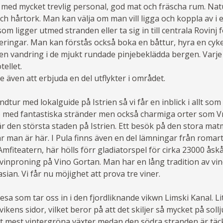
 med mycket trevlig personal, god mat och fräscha rum. Natur
ch hårtork. Man kan välja om man vill ligga och koppla av i e
m ligger utmed stranden eller ta sig in till centrala Rovinj f
eringar. Man kan förstås också boka en båttur, hyra en cykel
 vandring i de mjukt rundade pinjebeklädda bergen. Varje kv
ellet.
 även att erbjuda en del utflykter i området.
tur med lokalguide på Istrien så vi får en inblick i allt som 
vö med fantastiska stränder men också charmiga orter som Vr
 är den största staden på Istrien. Ett besök på den stora m
r man är här. I Pula finns även en del lämningar från romar
mfiteatern, här hölls förr gladiatorspel för cirka 23000 åsk
vinproning på Vino Gortan. Man har en lång tradition av vin
ian. Vi får nu möjighet att prova tre viner.
sa som tar oss in i den fjordliknande vikwn Limski Kanal. Lit
vikens sidor, vilket beror på att det skiljer så mycket på sol
t mest vintergröna växter medan den södra stranden är täck