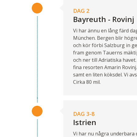
DAG 2
Bayreuth - Rovinj
Vi har ännu en lång färd d
München. Bergen blir högre,
och kör förbi Salzburg in g
fram genom Tauerns mäktiga
och ner till Adriatiska havet
fina resorten Amarin Rovinj.
samt en liten köksdel. Vi a
Cirka 80 mil.
DAG 3-8
Istrien
Vi har nu några underbara 