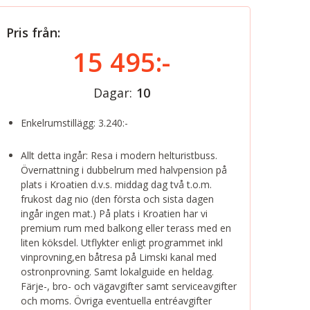
Pris från:
15 495:-
Dagar:
10
Enkelrumstillägg: 3.240:-
Allt detta ingår: Resa i modern helturistbuss.
Övernattning i dubbelrum med halvpension på
plats i Kroatien d.v.s. middag dag två t.o.m.
frukost dag nio (den första och sista dagen
ingår ingen mat.) På plats i Kroatien har vi
premium rum med balkong eller terass med en
liten köksdel. Utflykter enligt programmet inkl
vinprovning,en båtresa på Limski kanal med
ostronprovning. Samt lokalguide en heldag.
Färje-, bro- och vägavgifter samt serviceavgifter
och moms. Övriga eventuella entréavgifter