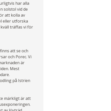
ligtvis har alla
n solstol vid de
ör att kolla av
 eller utforska
äll träffas vi för
finns att se och
sar och Porec. Vi
atmarknaden är
tiden. Mest
ådare.
odling på Istrien
e märkligt är att
ljusexponeringen.
t av lövträd.