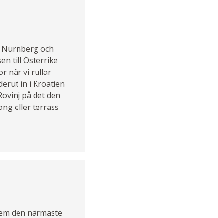
bi Nürnberg och
n till Österrike
 när vi rullar
erut in i Kroatien
 Rovinj på det den
ong eller terrass
 hem den närmaste