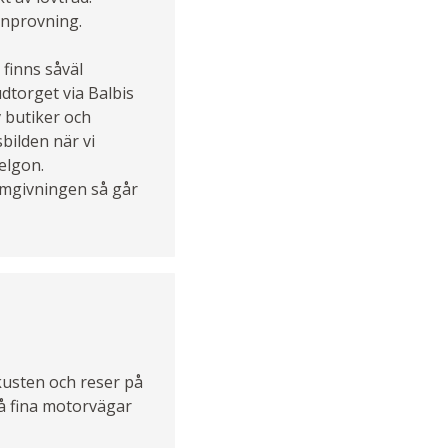
onprovning.
 finns såväl
udtorget via Balbis
v butiker och
bilden när vi
elgon.
 omgivningen så går
 kusten och reser på
 på fina motorvägar