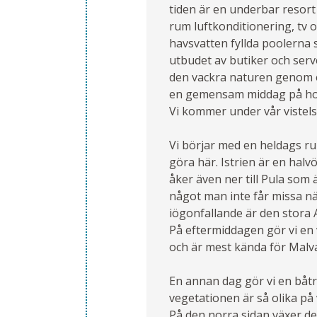
tiden är en underbar resort
rum luftkonditionering, tv o
havsvatten fyllda poolerna so
utbudet av butiker och serv
den vackra naturen genom en
en gemensam middag på hot
Vi kommer under vår vistelse
Vi börjar med en heldags rund
göra här. Istrien är en hal
åker även ner till Pula som
något man inte får missa nä
iögonfallande är den stora A
På eftermiddagen gör vi en 
och är mest kända för Malvas
En annan dag gör vi en båtre
vegetationen är så olika på 
På den norra sidan växer de