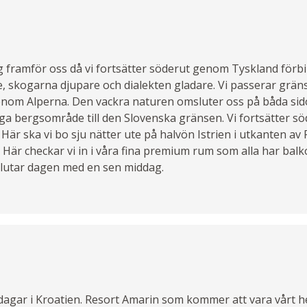
ag framför oss då vi fortsätter söderut genom Tyskland för
 skogarna djupare och dialekten gladare. Vi passerar gränse
enom Alperna. Den vackra naturen omsluter oss på båda sidor
 bergsområde till den Slovenska gränsen. Vi fortsätter söd
. Här ska vi bo sju nätter ute på halvön Istrien i utkanten av
 Här checkar vi in i våra fina premium rum som alla har balk
vslutar dagen med en sen middag.
dagar i Kroatien. Resort Amarin som kommer att vara vårt