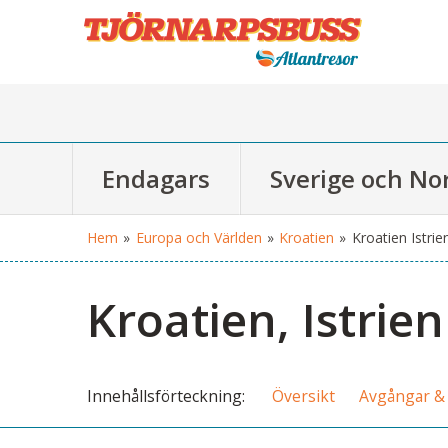
Endagars
Sverige och No
Hem
»
Europa och Världen
»
Kroatien
»
Kroatien Istrie
Kroatien, Istrien
Innehålls
förteckning
Översikt
Avgångar & 