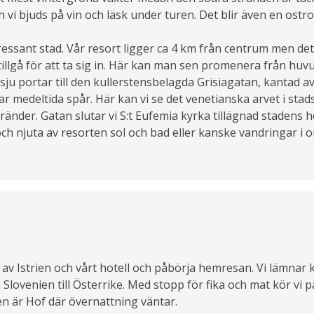
h vi bjuds på vin och läsk under turen. Det blir även en ostr
tressant stad. Vår resort ligger ca 4 km från centrum men det
tillgå för att ta sig in. Här kan man sen promenera från huv
sju portar till den kullerstensbelagda Grisiagatan, kantad a
r medeltida spår. Här kan vi se det venetianska arvet i stads
änder. Gatan slutar vi S:t Eufemia kyrka tillägnad stadens h
 och njuta av resorten sol och bad eller kanske vandringar i
l av Istrien och vårt hotell och påbörja hemresan. Vi lämnar
a Slovenien till Österrike. Med stopp för fika och mat kör vi
en är Hof där övernattning väntar.