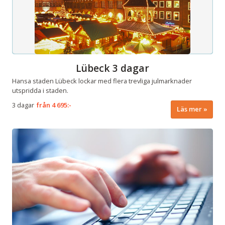
Lübeck 3 dagar
Hansa staden Lübeck lockar med flera trevliga julmarknader
utspridda i staden.
3 dagar
från
4 695:-
Läs mer