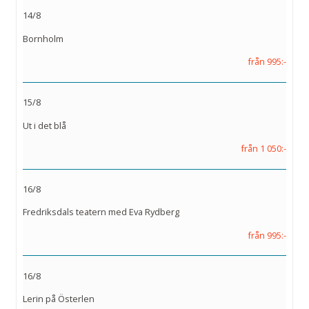
14/8
Bornholm
från 995:-
15/8
Ut i det blå
från 1 050:-
16/8
Fredriksdals teatern med Eva Rydberg
från 995:-
16/8
Lerin på Österlen