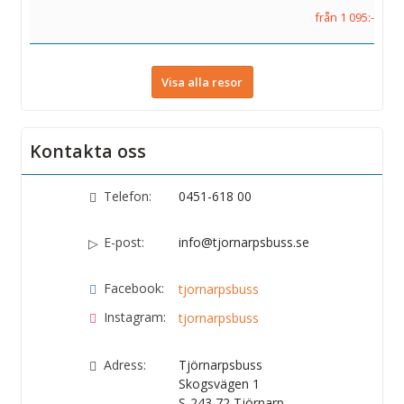
från 1 095:-
Visa alla resor
Kontakta oss
Telefon:
0451-618 00
E-post:
info@tjornarpsbuss.se
Facebook:
tjornarpsbuss
Instagram:
tjornarpsbuss
Adress:
Tjörnarpsbuss
Skogsvägen 1
S-243 72
Tjörnarp