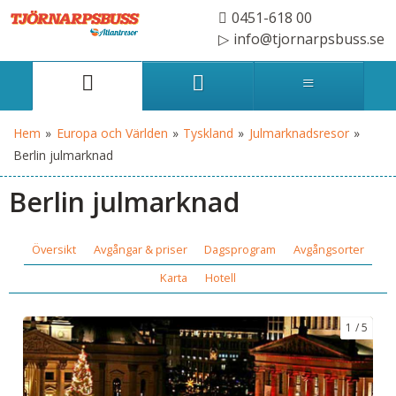
0451-618 00
info@tjornarpsbuss.se
Hem
»
Europa och Världen
»
Tyskland
»
Julmarknadsresor
»
Berlin julmarknad
Berlin julmarknad
Översikt
Avgångar & priser
Dagsprogram
Avgångsorter
Karta
Hotell
1
5