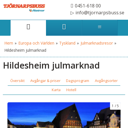
0451-618 00
info@tjornarpsbuss.se
Hem
»
Europa och Världen
»
Tyskland
»
Julmarknadsresor
»
Hildesheim julmarknad
Hildesheim julmarknad
Översikt
Avgångar & priser
Dagsprogram
Avgångsorter
Karta
Hotell
1
5