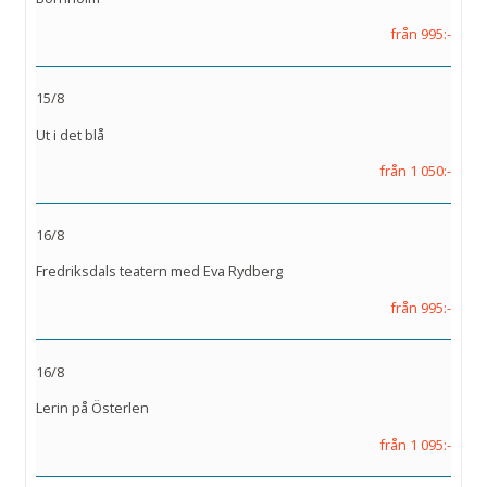
från 995:-
15/8
Ut i det blå
från 1 050:-
16/8
Fredriksdals teatern med Eva Rydberg
från 995:-
16/8
Lerin på Österlen
från 1 095:-