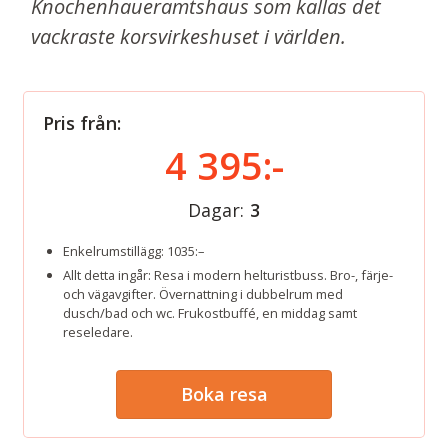
Knochenhaueramtshaus som kallas det
vackraste korsvirkeshuset i världen.
Pris från:
4 395:-
Dagar:
3
Enkelrumstillägg: 1035:–
Allt detta ingår: Resa i modern helturistbuss. Bro-, färje-
och vägavgifter. Övernattning i dubbelrum med
dusch/bad och wc. Frukostbuffé, en middag samt
reseledare.
Boka resa