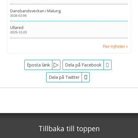
Dansbandsveckan i Malung
2026-02-06
Ullared
2025-12-23
Fler nyheter
Facebook
Eposta länk
Dela på Facebook
Dela på Twitter
Sociala medier
Nyhetsbrev
Tjörnarpsbuss
Skogsvägen 1
Jag samtycker till dataskyddspolicyn.
S-243 72
Tjörnarp
Läs vår dataskyddspolicy här »
*
Tillbaka till toppen
Telefon
0451-618 00