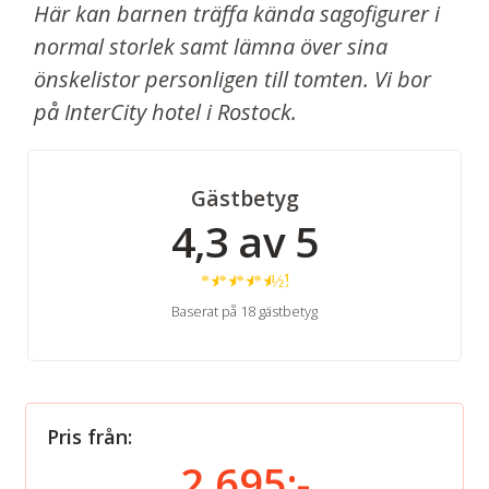
Här kan barnen träffa kända sagofigurer i
normal storlek samt lämna över sina
önskelistor personligen till tomten. Vi bor
på InterCity hotel i Rostock.
Gästbetyg
4,3 av 5
★
★
★
★
½
Baserat på 18 gästbetyg
Pris från:
2 695:-