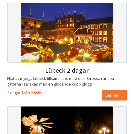
Lübeck 2 dagar
Njut av mysiga Lübeck tillsammans med oss. Strossa runt på
gatorna i sällskap med en glödande kopp glögg.
2 dagar
från
2 595:-
Läs mer