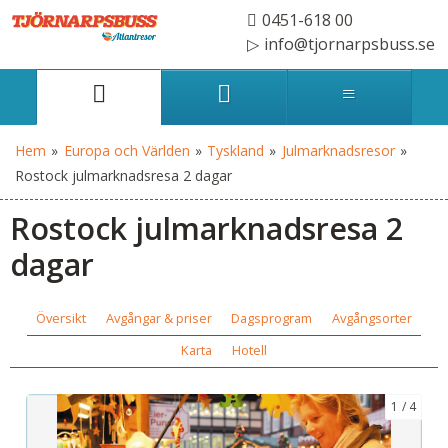
0451-618 00
info@tjornarpsbuss.se
Hem
»
Europa och Världen
»
Tyskland
»
Julmarknadsresor
»
Rostock julmarknadsresa 2 dagar
Rostock julmarknadsresa 2
dagar
Översikt
Avgångar & priser
Dagsprogram
Avgångsorter
Karta
Hotell
1
4