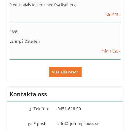
Fredriksdals teatern med Eva Rydberg
från 995:-
16/8
Lerin på Österlen
från 1 095:-
Visa alla resor
Kontakta oss
Telefon:
0451-618 00
E-post:
info@tjornarpsbuss.se