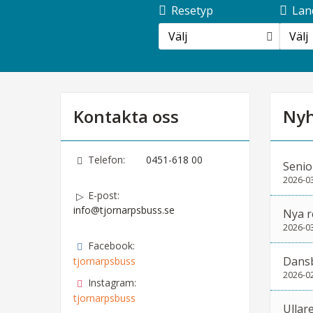
Resetyp
Lan
Välj
Välj
Kontakta oss
Nyh
Telefon:
0451-618 00
Senio
2026-0
E-post:
info@tjornarpsbuss.se
Nya r
2026-0
Facebook:
Dans
tjornarpsbuss
2026-0
Instagram:
tjornarpsbuss
Ullar