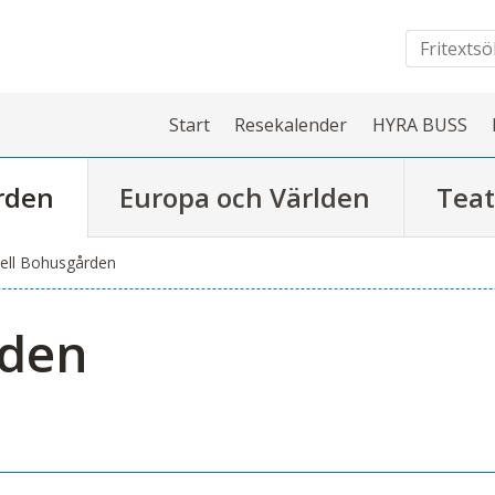
Start
Resekalender
HYRA BUSS
rden
Europa och Världen
Teat
ell Bohusgården
rden