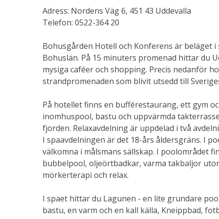
Adress: Nordens Väg 6, 451 43 Uddevalla
Telefon: 0522-364 20
Bohusgården Hotell och Konferens är beläget i s
Bohuslän. På 15 minuters promenad hittar du 
mysiga caféer och shopping. Precis nedanför hot
strandpromenaden som blivit utsedd till Sverige
På hotellet finns en bufférestaurang, ett gym 
inomhuspool, bastu och uppvärmda takterrasse
fjorden. Relaxavdelning är uppdelad i två avdel
I spaavdelningen är det 18-års åldersgräns. I p
välkomna i målsmans sällskap. I poolområdet fin
bubbelpool, oljeörtbadkar, varma takbaljor utom
mörkerterapi och relax.
I spaet hittar du Lagunen - en lite grundare poo
bastu, en varm och en kall källa, Kneippbad, fotb