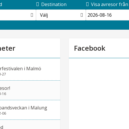
d
Destination
Visa avresor från
Välj
eter
Facebook
rfestivalen i Malmö
3-27
esor!
3-16
bandsveckan i Malung
2-06
ed