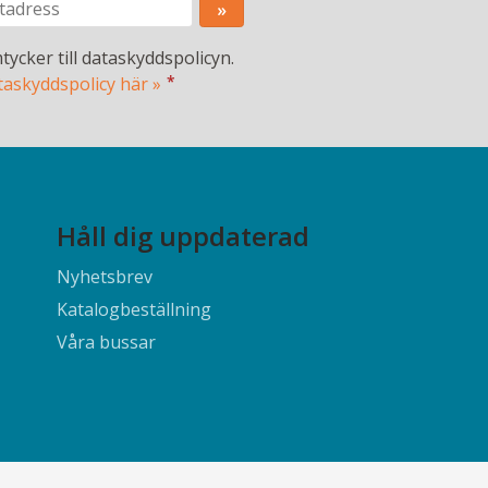
tycker till dataskyddspolicyn.
*
taskyddspolicy här »
Håll dig uppdaterad
Nyhetsbrev
Katalogbeställning
Våra bussar