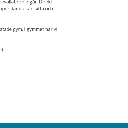
devallabron ingår. Direkt
pper där du kan sitta och
trustade gym. I gymmet har vi
fi.