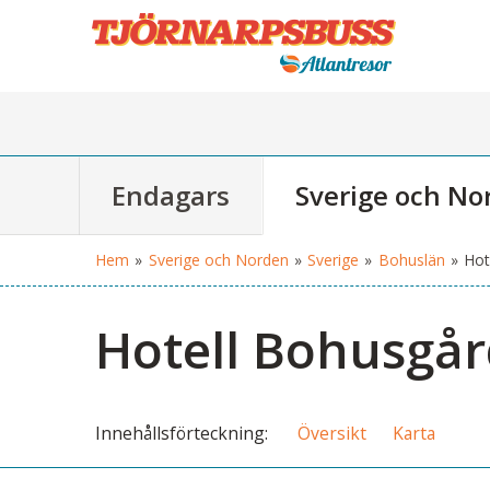
Endagars
Sverige och No
Hem
»
Sverige och Norden
»
Sverige
»
Bohuslän
»
Hot
Hotell Bohusgå
Innehålls
förteckning
Översikt
Karta