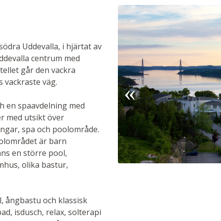
ödra Uddevalla, i hjärtat av
Uddevalla centrum med
ellet går den vackra
s vackraste väg.
och en spaavdelning med
r med utsikt över
ningar, spa och poolområde.
oolområdet är barn
ns en större pool,
hus, olika bastur,
l, ångbastu och klassisk
ad, isdusch, relax, solterapi