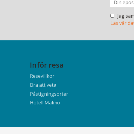
Jag sam
Läs vår da
Inför resa
Resevillkor
Bra att veta
Påstigningsorter
Hotell Malmö