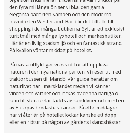
tegelstenshus mellan klitterna. På vår rundtur på
den fyra mil långa ön ser vi bl.a. den gamla
eleganta badorten Kampen och den moderna
huvudorten Westerland. Här blir det tillfälle till
shopping i de många butikerna. Sylt är ett exklusivt
turistmål med många lyxhotell och märkesbutiker.
Här är en livlig stadsmiljö och en fantastisk strand.
På kvällen väntar middag på hotellet.
På nästa utflykt ger vi oss ut för att uppleva
naturen i den nya nationalparken. Vi reser ut med
traktorbussen till Mandö. Vår guide berättar om
naturlivet här i marsklandet medan vi känner
vinden och vattnet och lockas av denna härliga ö
som till stora delar täckts av sanddyner och med en
av Europas bredaste stränder. På eftermiddagen
när vi åter är på hotellet lockar kanske ett dopp
eller en ridtur på någon av gårdens Islandshästar.