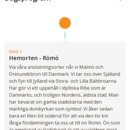
DAG 1
Hemorten - Römö
Via våra anslutningsorter når vi Malmö och
Öresundsbron till Danmark. Vi tar oss över Själland
och Fyn till Jylland via Stora- och Lilla Bältbroarna.
Här gör vi ett uppehåll i idylliska Ribe som är
Danmarks, och troligen Nordens, äldsta stad. Man
har bevarat sin gamla stadskärna med den
märkliga domkyrkan som symbol. Vi åker sedan
bara en liten bit söderut för att via den tio km
långa fördämningen ta oss ut till ön Römö. Ön som
är omringad av Vadehavet är ett av världens mest