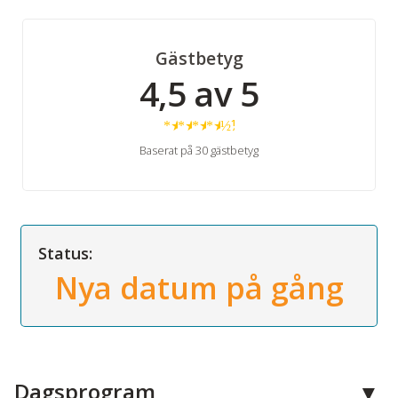
Gästbetyg
4,5 av 5
★
★
★
★
½
Baserat på 30 gästbetyg
Status:
Nya datum på gång
Dagsprogram