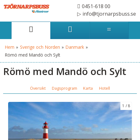
0451-618 00
info@tjornarpsbuss.se
Hem
»
Sverige och Norden
»
Danmark
»
Römö med Mandö och Sylt
Römö med Mandö och Sylt
Översikt
Dagsprogram
Karta
Hotell
1
8