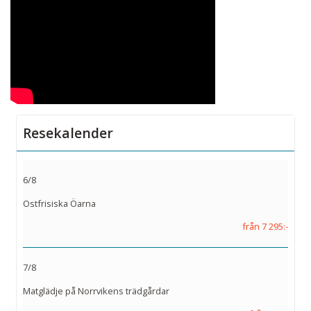
Resekalender
6/8
Ostfrisiska Öarna
från 7 295:-
7/8
Matglädje på Norrvikens trädgårdar