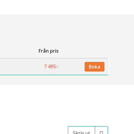
Från pris
7 495:-
Boka
Skriv ut