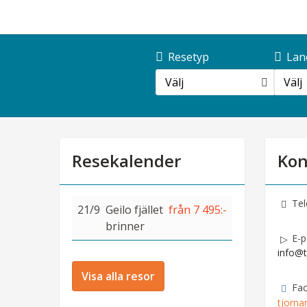
Resetyp
Lan
Välj
Välj
Resekalender
Kon
Tel
21/9
Geilo fjället
från 7 495:-
brinner
E-p
info@t
Visa alla resor
Fa
tjorna