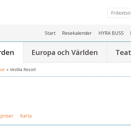
Start
Resekalender
HYRA BUSS
rden
Europa och Världen
Teat
ner
»
Vestlia Resort
priser
Karta