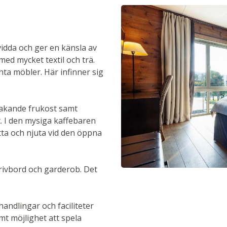
vidda och ger en känsla av
med mycket textil och trä.
a möbler. Här infinner sig
makande frukost samt
. I den mysiga kaffebaren
sitta och njuta vid den öppna
rivbord och garderob. Det
andlingar och faciliteter
t möjlighet att spela