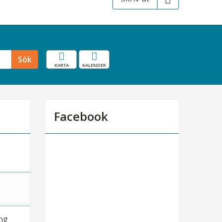
Karta
Resekalender
Sök
Facebook
ng