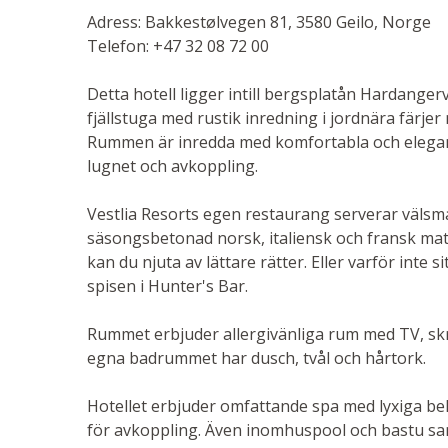
Adress: Bakkestølvegen 81, 3580 Geilo, Norge
Telefon: +47 32 08 72 00
Detta hotell ligger intill bergsplatån Hardanger
fjällstuga med rustik inredning i jordnära färjer 
Rummen är inredda med komfortabla och elegant
lugnet och avkoppling.
Vestlia Resorts egen restaurang serverar väls
säsongsbetonad norsk, italiensk och fransk mat
kan du njuta av lättare rätter. Eller varför inte 
spisen i Hunter's Bar.
Rummet erbjuder allergivänliga rum med TV, sk
egna badrummet har dusch, tvål och hårtork.
Hotellet erbjuder omfattande spa med lyxiga beh
för avkoppling. Även inomhuspool och bastu sam