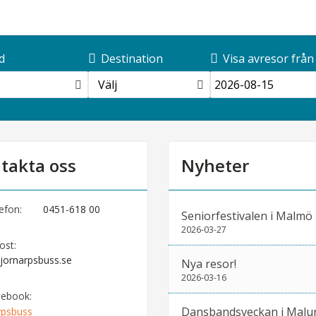
d
Destination
Visa avresor från
Välj
takta oss
Nyheter
efon:
0451-618 00
Seniorfestivalen i Malmö
2026-03-27
ost:
jornarpsbuss.se
Nya resor!
2026-03-16
cebook:
Dansbandsveckan i Malu
rpsbuss