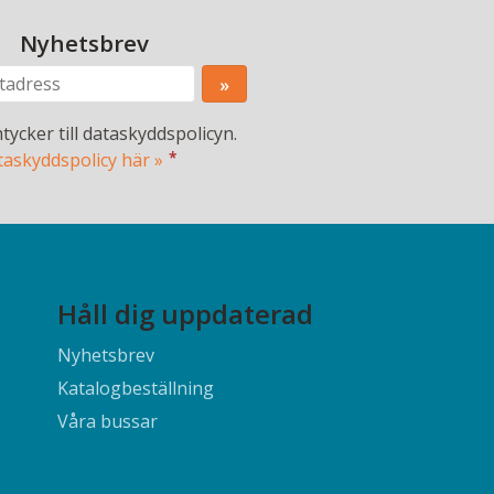
Nyhetsbrev
tycker till dataskyddspolicyn.
*
taskyddspolicy här »
Håll dig uppdaterad
Nyhetsbrev
Katalogbeställning
Våra bussar