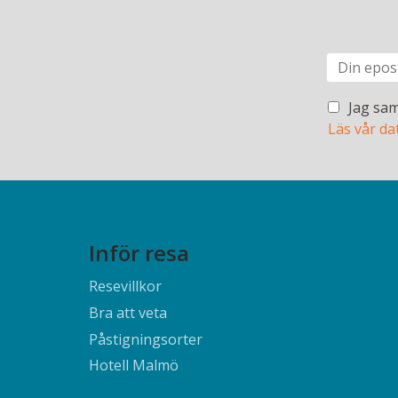
Jag sam
Läs vår da
Inför resa
Resevillkor
Bra att veta
Påstigningsorter
Hotell Malmö