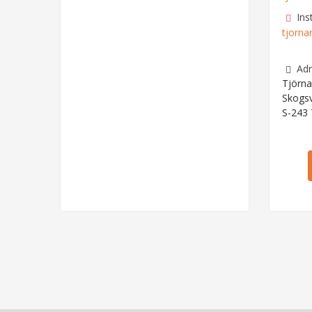
Ins
tjorna
Adr
Tjörna
Skogs
S-243