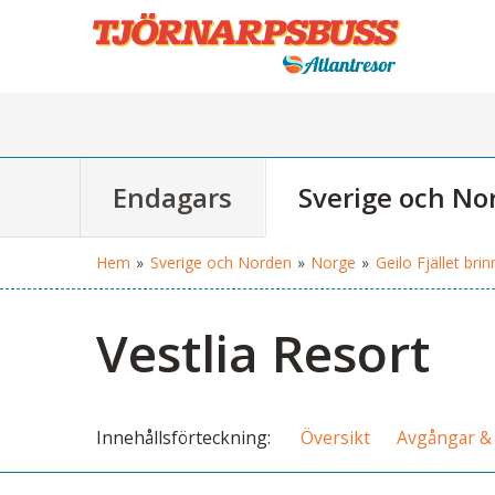
Endagars
Sverige och No
Hem
»
Sverige och Norden
»
Norge
»
Geilo Fjället brin
Vestlia Resort
Innehålls
förteckning
Översikt
Avgångar & 