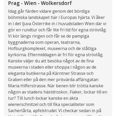
Prag - Wien - Wolkersdorf
Idag går färden vidare genom det bördiga
böhmiska landskapet här i Europas hjärta. Vi åker
in i det ljuva Österrike in i huvudstaden Wien där vi
gör en rundtur och får lite fri tid för egna strövtåg.
Vi kör längs ringen och får se de pampiga
byggnaderna som operan, teatrarna,
Hofburgkomplexet, museerna och de ståtliga
kyrkorna. Eftermiddagen är fri för egna strövtåg.
Kanske väljer du att besöka något av de fina
museerna i staden eller shoppa i någon av de
eleganta butikerna på Kärntner Strasse och
Graben eller på den mer prisvärda affärsgatan
Maria Hilferstrasse. När benen blir trötta kanske
någon av stadens hästdroskor, Fiaker, lockar till en
tur? Till lunch lockar kanske en äkta
wienerschnitzel och till fika specialiteter som
Sachertårta, apfelstrudel. Vi checkar sedan in på