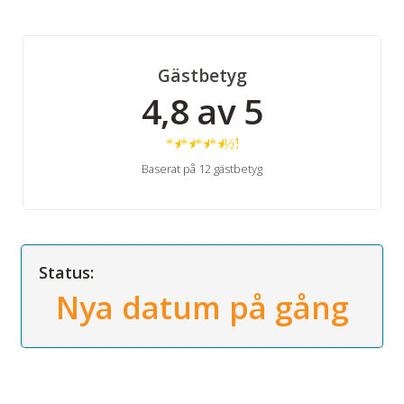
Gästbetyg
4,8 av 5
★
★
★
★
½
Baserat på 12 gästbetyg
Status:
Nya datum på gång