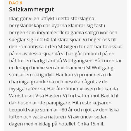
DAG 6
Salzkammergut
Idag gör vi en utflykt i detta storslagna
bergslandskap där byarna klamrar sig fast i
bergen som inrymmer flera gamla saltgruvor och
speglar sig i ett 60 tal klara sjöar. Vi beger oss till
den romantiska orten St Gilgen för att här ta oss ut
på en av dessa sjöar då vi här går ombord på en
båt för en härlig färd på Wolfgangsee. Båtturen tar
en knapp timme sen är vi framme i St Wolfgang
som är en riktig idyll. Här kan vi promenera i de
charmiga gränderna och besöka något av de
mysiga caféerna. Här återfinner vi även det kända
Värdshuset Vita Hästen. Vi fortsätter mot Bad Ichl
där husen är lite pampigare. Hit reste kejsaren
Leopold varje sommar i 80 år och njöt av den fiska
luften och vackra naturen. Vi avrundar sedan
dagen med middag på hotellet. Cirka 15 mil.