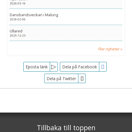
2026-03-16
Dansbandsveckan i Malung
2026-02-06
Ullared
2025-12-23
Fler nyheter
Facebook
Eposta länk
Dela på Facebook
Dela på Twitter
Sociala medier
Nyhetsbrev
Tjörnarpsbuss
Skogsvägen 1
Jag samtycker till dataskyddspolicyn.
S-243 72
Tjörnarp
Läs vår dataskyddspolicy här »
*
Tillbaka till toppen
Telefon
0451-618 00