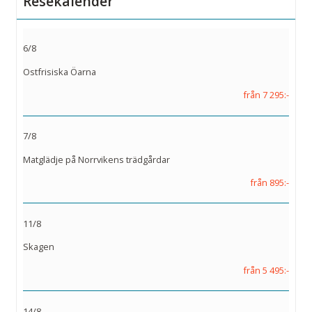
Resekalender
6/8
Ostfrisiska Öarna
från 7 295:-
7/8
Matglädje på Norrvikens trädgårdar
från 895:-
11/8
Skagen
från 5 495:-
14/8