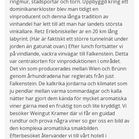
ringmur, stadsportar och torn. Uppbyggd kring ett
dominikanerkloster blev man tidigt en
vinproducent och denna långa tradition av
vinhandel har lett till att man har landets största
vinkällare. Retz Erlebniskeller är en 20 km lång
labyrint. (Här är faktiskt ett större tunnelnät under
jorden än gatunät ovan.) Efter lunch fortsätter vi
på vindlande, vackra vinvägar till Falkenstein. Detta
var centralorten för vinproduktionen i området.
Det vin som producerades mellan Wien och Brünn
genom århundradena har reglerats från just
Falkenstein. De kalkrika jordarna och klimatet som
ju pendlar mellan varma sommardagar och kalla
nätter har gjort dem kända för mycket aromatiska
viner gärna med en fruktig ton och lite kryddigt. Vi
besöker Weingut Kramer där vi får en guidad
rundtur och prova några viner so ger oss en bild av
den komplexa aromatiska smakbilden.
Efterbesöket återvänder vi till vårt hotell i