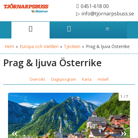
0451-618 00
info@tjornarpsbuss.se
Hem
»
Europa och Världen
»
Tjeckien
»
Prag & ljuva Österrike
Prag & ljuva Österrike
Översikt
Dagsprogram
Karta
Hotell
1
7