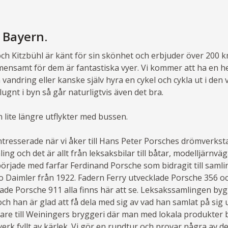
 Bayern.
ch Kitzbühl är känt för sin skönhet och erbjuder över 200 
mensamt för dem är fantastiska vyer. Vi kommer att ha en he
 vandring eller kanske själv hyra en cykel och cykla ut i den 
ugnt i byn så går naturligtvis även det bra.
n lite längre utflykter med bussen.
intresserade när vi åker till Hans Peter Porsches drömverkstad
ng och det är allt från leksaksbilar till båtar, modelljärnväg
började med farfar Ferdinand Porsche som bidragit till saml
Daimler från 1922. Fadern Ferry utvecklade Porsche 356 o
ade Porsche 911 alla finns här att se. Leksakssamlingen by
och han är glad att få dela med sig av vad han samlat på sig
idare till Weiningers bryggeri där man med lokala produkter 
tverk fyllt av kärlek. Vi gör en rundtur och provar några av 