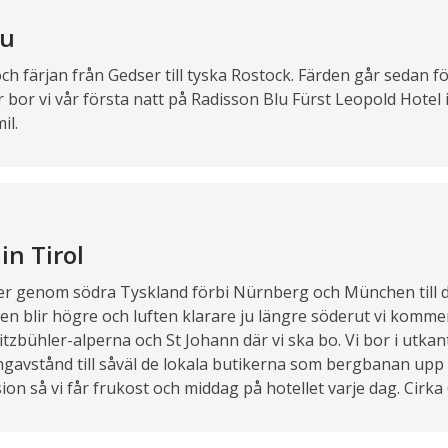
au
h färjan från Gedser till tyska Rostock. Färden går sedan fö
 bor vi vår första natt på Radisson Blu Fürst Leopold Hotel i
il.
in Tirol
 ner genom södra Tyskland förbi Nürnberg och München till 
en blir högre och luften klarare ju längre söderut vi komme
 Kitzbühler-alperna och St Johann där vi ska bo. Vi bor i utka
gavstånd till såväl de lokala butikerna som bergbanan upp 
on så vi får frukost och middag på hotellet varje dag. Cirka 