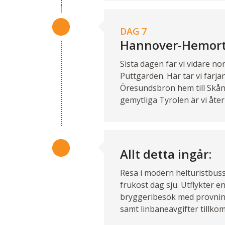
DAG 7
Hannover-Hemor
Sista dagen far vi vidare no
Puttgarden. Här tar vi färj
Öresundsbron hem till Skåne.
gemytliga Tyrolen är vi åter 
Allt detta ingår:
Resa i modern helturistbuss
frukost dag sju. Utflykter e
bryggeribesök med provning.
samt linbaneavgifter tillko