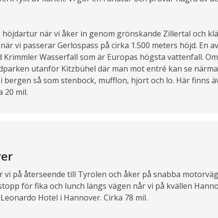
g höjdartur när vi åker in genom grönskande Zillertal och klä
 när vi passerar Gerlospass på cirka 1.500 meters höjd. En a
d Krimmler Wasserfall som är Europas högsta vattenfall. Om 
ildparken utanför Kitzbühel där man mot entré kan se närma
 i bergen så som stenbock, mufflon, hjort och lo. Här finns äv
 20 mil.
er
er vi på återseende till Tyrolen och åker på snabba motorv
topp för fika och lunch längs vägen når vi på kvällen Hann
Leonardo Hotel i Hannover. Cirka 78 mil.