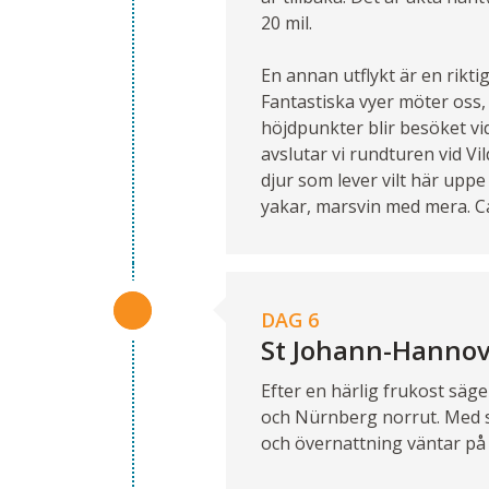
20 mil.
En annan utflykt är en rikti
Fantastiska vyer möter oss,
höjdpunkter blir besöket vi
avslutar vi rundturen vid V
djur som lever vilt här uppe
yakar, marsvin med mera. Ca
DAG 6
St Johann-Hannov
Efter en härlig frukost säg
och Nürnberg norrut. Med s
och övernattning väntar på 