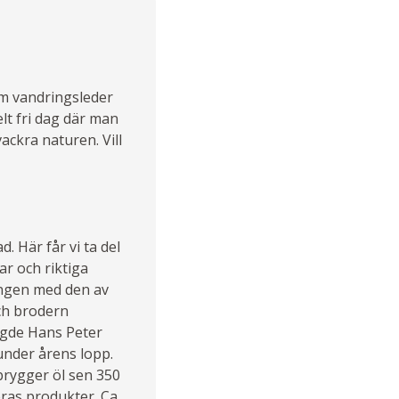
km vandringsleder
lt fri dag där man
vackra naturen. Vill
. Här får vi ta del
ar och riktiga
ingen med den av
ch brodern
ggde Hans Peter
 under årens lopp.
brygger öl sen 350
deras produkter. Ca