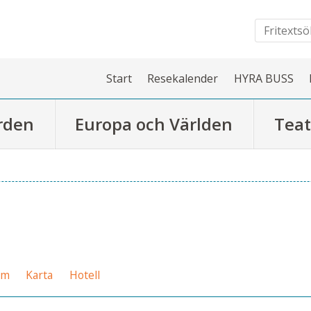
Start
Resekalender
HYRA BUSS
rden
Europa och Världen
Teat
am
Karta
Hotell