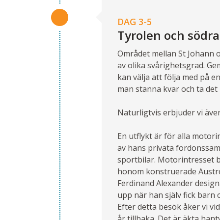
DAG 3-5
Tyrolen och södra
Området mellan St Johann o
av olika svårighetsgrad. Ge
kan välja att följa med på en
man stanna kvar och ta det l
Naturligtvis erbjuder vi äve
En utflykt är för alla motor
av hans privata fordonssamli
sportbilar. Motorintresset 
honom konstruerade Austro 
Ferdinand Alexander design
upp när han själv fick barn 
Efter detta besök åker vi v
år tillbaka. Det är äkta han