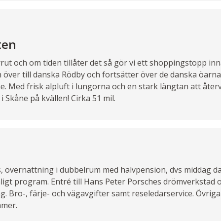
ten
rrut och om tiden tillåter det så gör vi ett shoppingstopp inn
an över till danska Rödby och fortsätter över de danska öarn
 Med frisk alpluft i lungorna och en stark längtan att återv
i Skåne på kvällen! Cirka 51 mil.
, övernattning i dubbelrum med halvpension, dvs middag dag
nligt program. Entré till Hans Peter Porsches drömverkstad o
 Bro-, färje- och vägavgifter samt reseledarservice. Övriga
mmer.