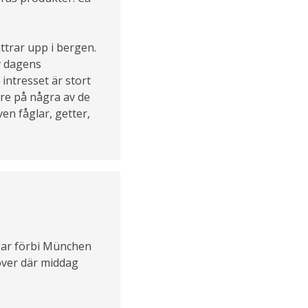
ttrar upp i bergen.
v dagens
intresset är stort
re på några av de
en fåglar, getter,
ägar förbi München
over där middag