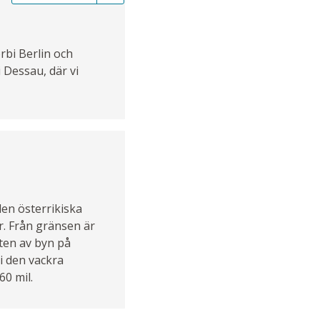
rbi Berlin och
 Dessau, där vi
den österrikiska
r. Från gränsen är
nten av byn på
i den vackra
60 mil.