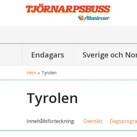
Endagars
Sverige och No
Hem
»
Tyrolen
Tyrolen
Innehålls
förteckning
Översikt
Dagsprogr