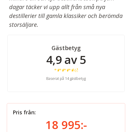
dagar täcker vi upp allt från små nya
destillerier till gamla klassiker och berömda
storsäljare.
Gästbetyg
4,9 av 5
★
★
★
★
½
Baserat på 14 gästbetyg
Pris från:
18 995:-