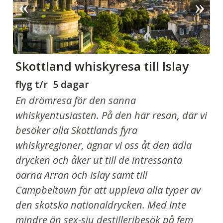
Skottland whiskyresa till Islay
flyg t/r 5 dagar
En drömresa för den sanna
whiskyentusiasten. På den här resan, där vi
besöker alla Skottlands fyra
whiskyregioner, ägnar vi oss åt den ädla
drycken och åker ut till de intressanta
öarna Arran och Islay samt till
Campbeltown för att uppleva alla typer av
den skotska nationaldrycken. Med inte
mindre än sex-sju destilleribesök på fem