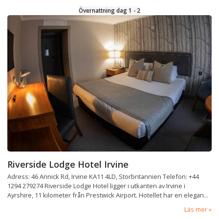
Övernattning dag 1 - 2
Riverside Lodge Hotel Irvine
Adress: 46 Annick Rd, Irvine KA11 4LD, Storbritannien Telefon: +44
1294 279274 Riverside Lodge Hotel ligger i utkanten av Irvine i
Ayrshire, 11 kilometer från Prestwick Airport. Hotellet har en elegan...
Läs mer