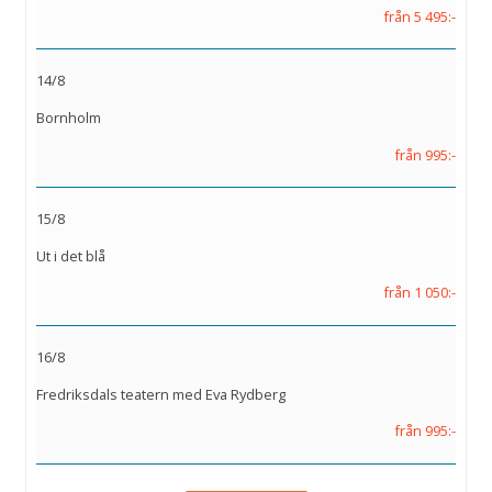
från 5 495:-
14/8
Bornholm
från 995:-
15/8
Ut i det blå
från 1 050:-
16/8
Fredriksdals teatern med Eva Rydberg
från 995:-