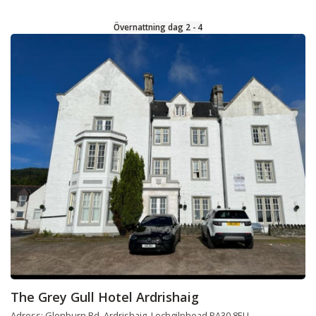
Övernattning dag 2 - 4
The Grey Gull Hotel Ardrishaig
Adress: Glenburn Rd, Ardrishaig, Lochgilphead PA30 8EU,