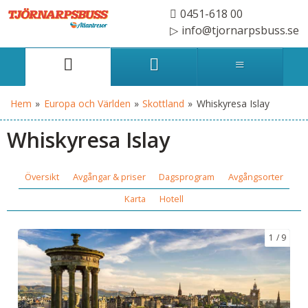
0451-618 00
info@tjornarpsbuss.se
Hem
»
Europa och Världen
»
Skottland
»
Whiskyresa Islay
Whiskyresa Islay
Översikt
Avgångar & priser
Dagsprogram
Avgångsorter
Karta
Hotell
1
9