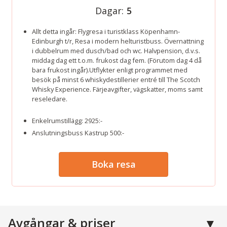
Dagar:
5
Allt detta ingår: Flygresa i turistklass Köpenhamn-
Edinburgh t/r, Resa i modern helturistbuss. Övernattning
i dubbelrum med dusch/bad och wc. Halvpension, d.v.s.
middag dag ett t.o.m. frukost dag fem. (Förutom dag 4 då
bara frukost ingår).Utflykter enligt programmet med
besök på minst 6 whiskydestillerier entré till The Scotch
Whisky Experience. Färjeavgifter, vägskatter, moms samt
reseledare.
Enkelrumstillägg: 2925:-
Anslutningsbuss Kastrup 500:-
Boka resa
Avgångar & priser