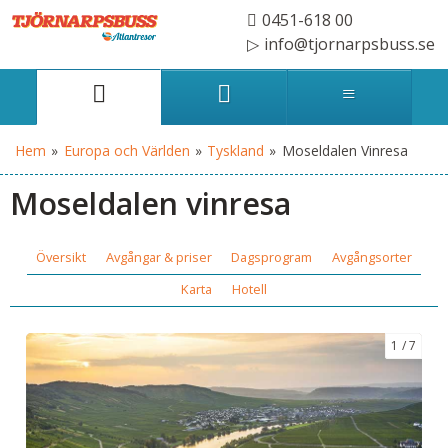
0451-618 00
info@tjornarpsbuss.se
Hem
»
Europa och Världen
»
Tyskland
»
Moseldalen Vinresa
Moseldalen vinresa
Översikt
Avgångar & priser
Dagsprogram
Avgångsorter
Karta
Hotell
1
7