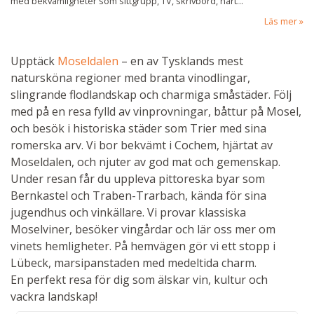
med bekvämligheter som sittgrupp, TV, skrivbord, hårt...
Läs mer
Upptäck
Moseldalen
– en av Tysklands mest
natursköna regioner med branta vinodlingar,
slingrande flodlandskap och charmiga småstäder. Följ
med på en resa fylld av vinprovningar, båttur på Mosel,
och besök i historiska städer som Trier med sina
romerska arv. Vi bor bekvämt i Cochem, hjärtat av
Moseldalen, och njuter av god mat och gemenskap.
Under resan får du uppleva pittoreska byar som
Bernkastel och Traben-Trarbach, kända för sina
jugendhus och vinkällare. Vi provar klassiska
Moselviner, besöker vingårdar och lär oss mer om
vinets hemligheter. På hemvägen gör vi ett stopp i
Lübeck, marsipanstaden med medeltida charm.
En perfekt resa för dig som älskar vin, kultur och
vackra landskap!