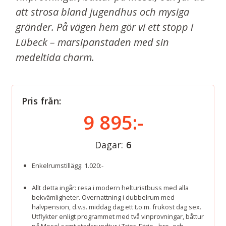
att strosa bland jugendhus och mysiga
gränder. På vägen hem gör vi ett stopp i
Lübeck – marsipanstaden med sin
medeltida charm.
Pris från:
9 895:-
Dagar:
6
Enkelrumstillägg: 1.020:-
Allt detta ingår: resa i modern helturistbuss med alla
bekvämligheter. Övernattning i dubbelrum med
halvpension, d.v.s. middag dag ett t.o.m. frukost dag sex.
Utflykter enligt programmet med två vinprovningar, båttur
på Mosel samt stadsrundtur i Trier. Färje-, bro- och