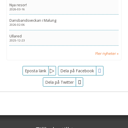
Nya resor!
2026-03-16
Dansbandsveckan i Malung
2026-02-06
Ullared
2025-12-23
Fler nyheter
Facebook
Eposta länk
Dela på Facebook
Dela på Twitter
Sociala medier
Nyhetsbrev
Tjörnarpsbuss
Skogsvägen 1
Jag samtycker till dataskyddspolicyn.
S-243 72
Tjörnarp
Läs vår dataskyddspolicy här »
*