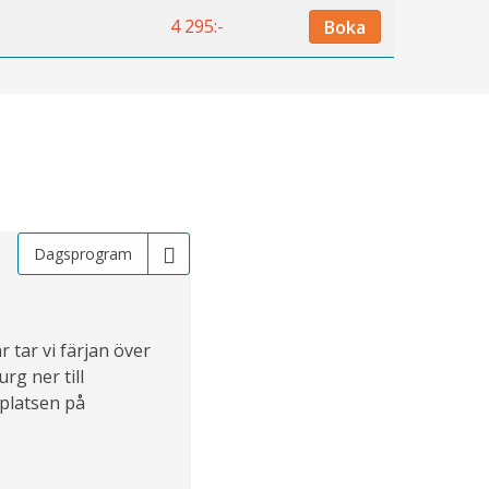
4 295:-
Boka
Dagsprogram
 tar vi färjan över
rg ner till
tplatsen på