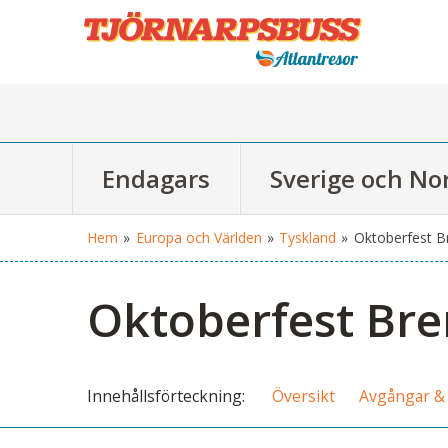
Endagars
Sverige och No
Hem
»
Europa och Världen
»
Tyskland
»
Oktoberfest 
Oktoberfest Br
Innehålls
förteckning
Översikt
Avgångar & 