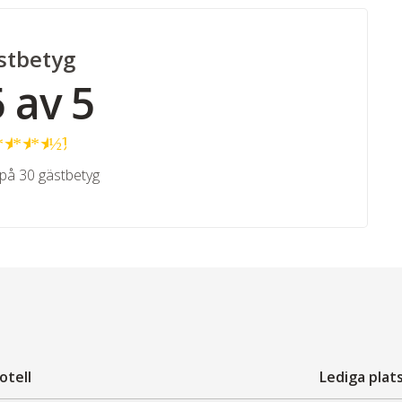
stbetyg
5 av 5
★
★
★
★
½
på 30 gästbetyg
otell
Lediga plat