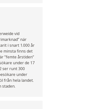
gerweide vid
frimarknad” när
rit i snart 1.000 år
e minsta finns det
är ”femte årstiden”
esökare under de 17
2 ser runt 300
a besökare under
l från hela landet.
m staden.