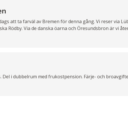
en
dags att ta farväl av Bremen för denna gång. Vi reser via Lü
danska Rödby. Via de danska öarna och Öresundsbron är vi åte
. Del i dubbelrum med frukostpension. Färje- och broavgifte