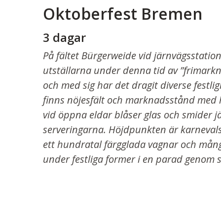
Oktoberfest Bremen
3 dagar
På fältet Bürgerweide vid järnvägsstation
utställarna under denna tid av ”frimarkna
och med sig har det dragit diverse festl
finns nöjesfält och marknadsstånd med h
vid öppna eldar blåser glas och smider j
serveringarna. Höjdpunkten är karnevals
ett hundratal färgglada vagnar och mån
under festliga former i en parad genom 