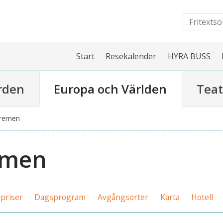
Start
Resekalender
HYRA BUSS
rden
Europa och Världen
Teat
Bremen
emen
priser
Dagsprogram
Avgångsorter
Karta
Hotell