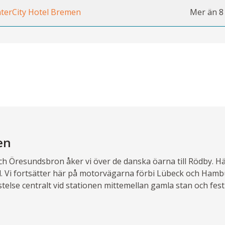
nterCity Hotel Bremen
Mer än 8
en
ch Öresundsbron åker vi över de danska öarna till Rödby. Här
d. Vi fortsätter här på motorvägarna förbi Lübeck och Hambu
stelse centralt vid stationen mittemellan gamla stan och fes