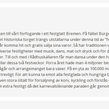
gen till vårt förfogande i ett festglatt Bremen. På fältet Bür
et historiska torget trängs utställarna under denna tid av ”
 komma hit och gratis sälja sina varor. Så har traditionen va
iverse festligheter med musik, dans, mat och dryck och för d
er. Till och med i Rådhuskällaren får man dansa under den h
lar dessa två festveckor. Förra året hade man 4 miljoner b
ågår och arrangemanget bara växer. På en yta av 100.000 m
det trevligt. För att kunna ta emot alla festglada och hungrig
n stora öltält för försäljning av korv, kyckling och förstås ö
m extra festligt då det karnevalsliknande paraden går geno