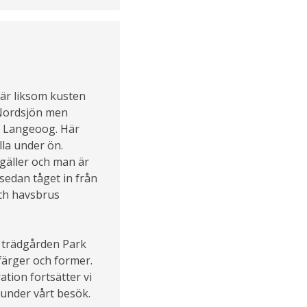
 är liksom kusten
 Nordsjön men
 ön Langeoog. Här
lla under ön.
 gäller och man är
 sedan tåget in från
och havsbrus
a trädgården Park
färger och former.
ation fortsätter vi
r under vårt besök.