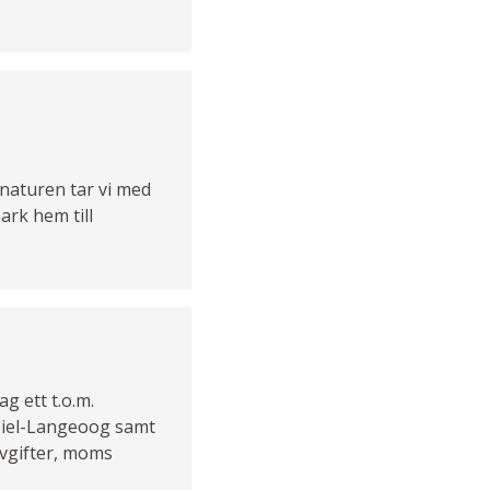
 naturen tar vi med
ark hem till
g ett t.o.m.
rsiel-Langeoog samt
avgifter, moms