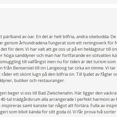
t pärlband av öar. En del är helt bilfria, andra obebodda. De
har genom århundradena fungerat som ett reningsverk för
l det för dem. Vi har valt att ge oss ut på en heldagstur till
eter höga sanddyner och man har fortfarande en sötvatten kä
 smuggling till valfångst men nu för tiden är det turism som
 från Bensersiel till ön Langeoog tar cirka en timme. Vi tar
råder ett skönt lugn på den bilfria ön. Till ljudet av fåglar 
dyner, butiker och restauranger.
en beger vi oss till Bad Zwischenahn. Här ligger den vackr
 40-tal trädgårdsrum alla arrangerade i perfekt harmoni av 
 inspireras samt kanske tar något att förtära. Fulla av inspir
ryggeri som blivit kända för sitt goda öl. Vi får prova två sorte