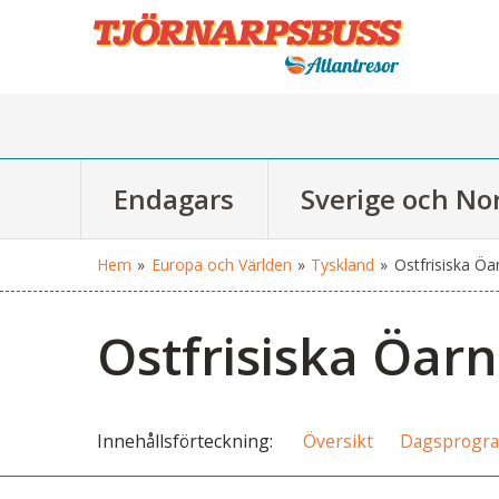
Endagars
Sverige och No
Hem
»
Europa och Världen
»
Tyskland
»
Ostfrisiska Öa
Ostfrisiska Öar
Innehålls
förteckning
Översikt
Dagsprogr