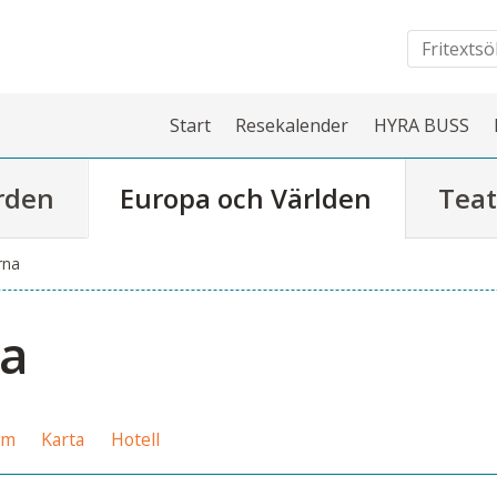
Start
Resekalender
HYRA BUSS
rden
Europa och Världen
Teat
rna
na
am
Karta
Hotell