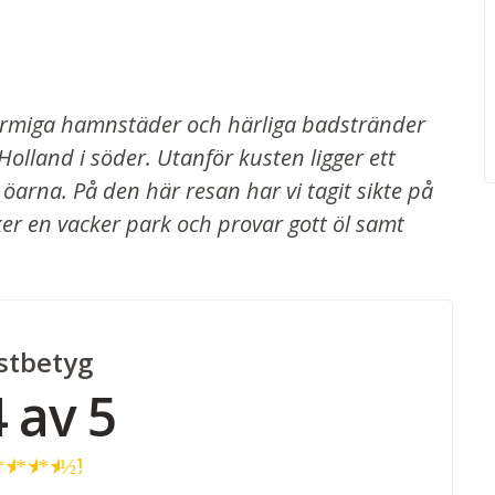
armiga hamnstäder och härliga badstränder
Holland i söder. Utanför kusten ligger ett
 öarna. På den här resan har vi tagit sikte på
er en vacker park och provar gott öl samt
stbetyg
4 av 5
★
★
★
★
½