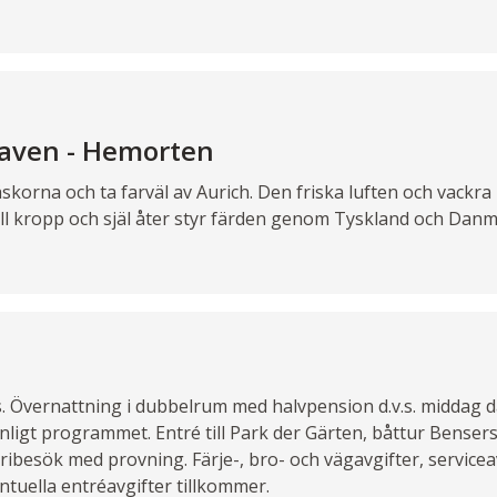
aven - Hemorten
skorna och ta farväl av Aurich. Den friska luften och vackra
till kropp och själ åter styr färden genom Tyskland och Danm
. Övernattning i dubbelrum med halvpension d.v.s. middag da
 enligt programmet. Entré till Park der Gärten, båttur Bense
eribesök med provning. Färje-, bro- och vägavgifter, service
ntuella entréavgifter tillkommer.