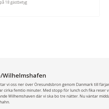
på 18 gästbetyg
e/Wilhelmshafen
 tar vi oss ner över Öresundsbron genom Danmark till färjan
ar cirka femtio minuter. Med stopp för lunch och fika reser v
nde Wilhemshaven där vi ska bo tre nätter. Nu väntar midd
hahn.