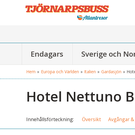
Endagars
Sverige och No
Hem
»
Europa och Världen
»
Italien
»
Gardasjön
»
Hote
Hotel Nettuno B
Innehålls
förteckning
Översikt
Avgångar & 