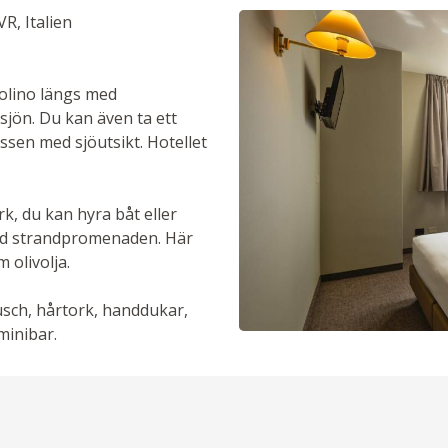
R, Italien
dolino längs med
jön. Du kan även ta ett
assen med sjöutsikt. Hotellet
k, du kan hyra båt eller
med strandpromenaden. Här
 olivolja.
usch, hårtork, handdukar,
minibar.