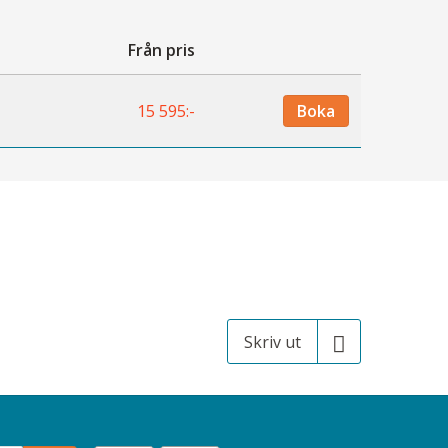
Från pris
Boka
15 595:-
Skriv ut