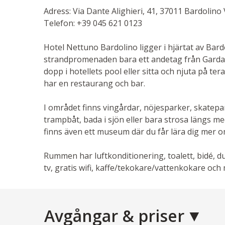
Adress: Via Dante Alighieri, 41, 37011 Bardolino V
Telefon: +39 045 621 0123
Hotel Nettuno Bardolino ligger i hjärtat av Bar
strandpromenaden bara ett andetag från Gardas
dopp i hotellets pool eller sitta och njuta på ter
har en restaurang och bar.
I området finns vingårdar, nöjesparker, skatepar
trampbåt, bada i sjön eller bara strosa längs 
finns även ett museum där du får lära dig mer om
Rummen har luftkonditionering, toalett, bidé, d
tv, gratis wifi, kaffe/tekokare/vattenkokare och 
Avgångar & priser