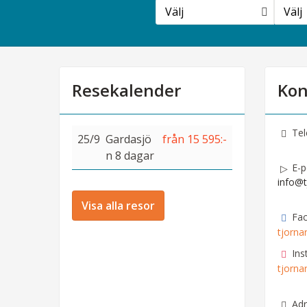
Välj
Välj
Resekalender
Kon
Tel
25/9
Gardasjö
från 15 595:-
n 8 dagar
E-p
info@t
Visa alla resor
Fa
tjorna
Ins
tjorna
Adr