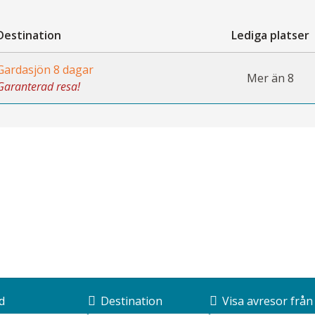
Destination
Lediga platser
Gardasjön 8 dagar
Mer än 8
Garanterad resa!
d
Destination
Visa avresor från