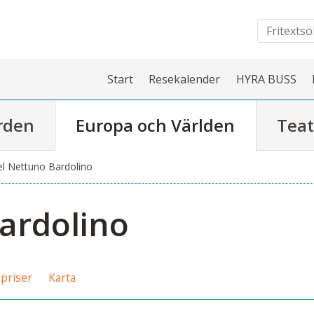
Start
Resekalender
HYRA BUSS
rden
Europa och Världen
Teat
l Nettuno Bardolino
ardolino
priser
Karta