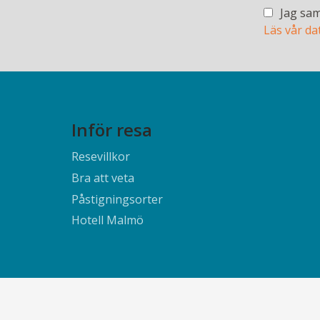
Jag sam
Läs vår da
Inför resa
Resevillkor
Bra att veta
Påstigningsorter
Hotell Malmö