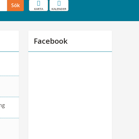
Karta
Resekalender
Sök
Facebook
ng