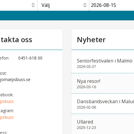
Välj
takta oss
Nyheter
efon:
0451-618 00
Seniorfestivalen i Malmö
2026-03-27
ost:
jornarpsbuss.se
Nya resor!
2026-03-16
cebook:
Dansbandsveckan i Malu
rpsbuss
2026-02-06
tagram:
rpsbuss
Ullared
2025-12-23
ess: