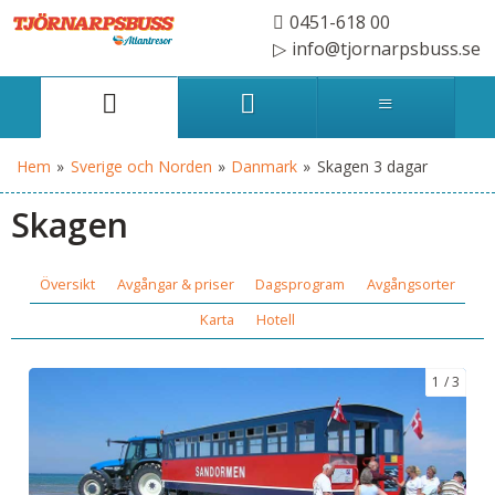
0451-618 00
info@tjornarpsbuss.se
Hem
»
Sverige och Norden
»
Danmark
»
Skagen 3 dagar
Skagen
Översikt
Avgångar & priser
Dagsprogram
Avgångsorter
Karta
Hotell
1
3