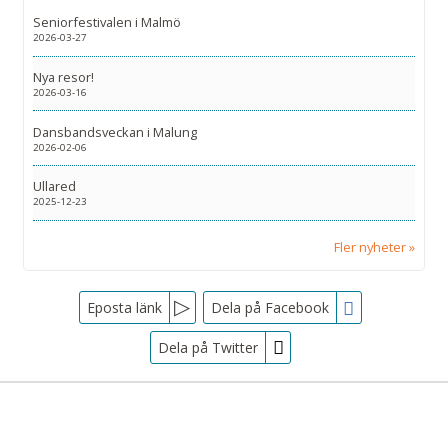
Seniorfestivalen i Malmö
2026-03-27
Nya resor!
2026-03-16
Dansbandsveckan i Malung
2026-02-06
Ullared
2025-12-23
Fler nyheter
Facebook
Eposta länk
Dela på Facebook
Dela på Twitter
Sociala medier
Nyhetsbrev
Tjörnarpsbuss