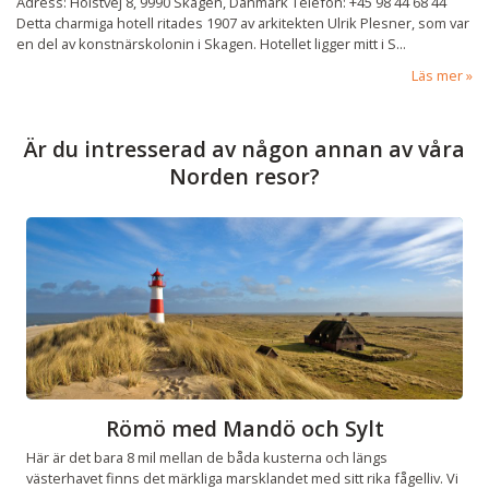
Adress: Holstvej 8, 9990 Skagen, Danmark Telefon: +45 98 44 68 44
Detta charmiga hotell ritades 1907 av arkitekten Ulrik Plesner, som var
en del av konstnärskolonin i Skagen. Hotellet ligger mitt i S...
Läs mer
Är du intresserad av någon annan av våra
Norden resor?
Römö med Mandö och Sylt
Här är det bara 8 mil mellan de båda kusterna och längs
västerhavet finns det märkliga marsklandet med sitt rika fågelliv. Vi