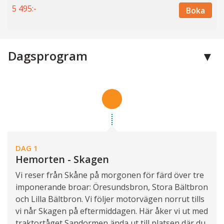
5 495:-
Boka
Dagsprogram
DAG 1
Hemorten - Skagen
Vi reser från Skåne på morgonen för färd över tre
imponerande broar: Öresundsbron, Stora Bältbron
och Lilla Bältbron. Vi följer motorvägen norrut tills
vi når Skagen på eftermiddagen. Här åker vi ut med
traktortåget Sandormen ända ut till platsen där du