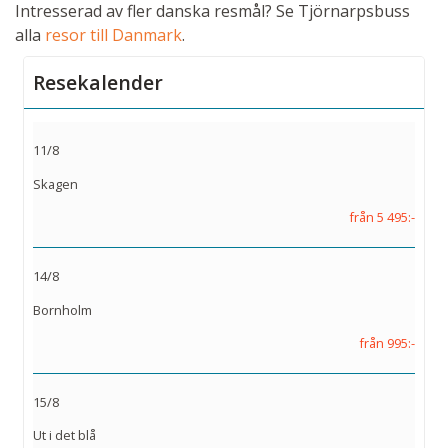
Intresserad av fler danska resmål? Se Tjörnarpsbuss
alla
resor till Danmark
.
Resekalender
11/8
Skagen
från 5 495:-
14/8
Bornholm
från 995:-
15/8
Ut i det blå