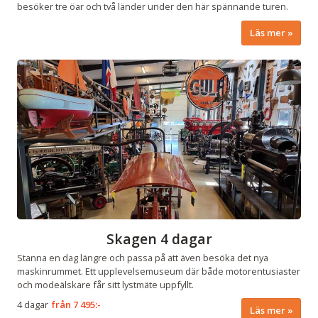
besöker tre öar och två länder under den här spännande turen.
Läs mer
Skagen 4 dagar
Stanna en dag längre och passa på att även besöka det nya
maskinrummet. Ett upplevelsemuseum där både motorentusiaster
och modeälskare får sitt lystmäte uppfyllt.
4 dagar
från
7 495:-
Läs mer