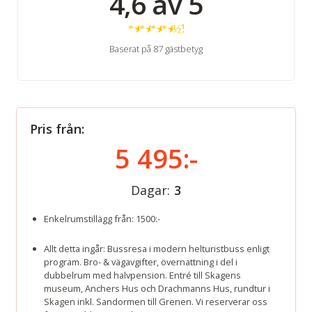
4,6 av 5
★
★
★
★
½
Baserat på 87 gästbetyg
Pris från:
5 495:-
Dagar:
3
Enkelrumstillägg från: 1500:-
Allt detta ingår: Bussresa i modern helturistbuss enligt
program. Bro- & vägavgifter, övernattning i del i
dubbelrum med halvpension. Entré till Skagens
museum, Anchers Hus och Drachmanns Hus, rundtur i
Skagen inkl. Sandormen till Grenen. Vi reserverar oss