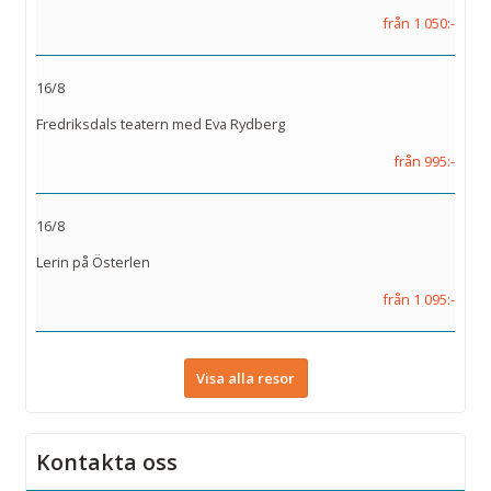
från 1 050:-
16/8
Fredriksdals teatern med Eva Rydberg
från 995:-
16/8
Lerin på Österlen
från 1 095:-
Visa alla resor
Kontakta oss