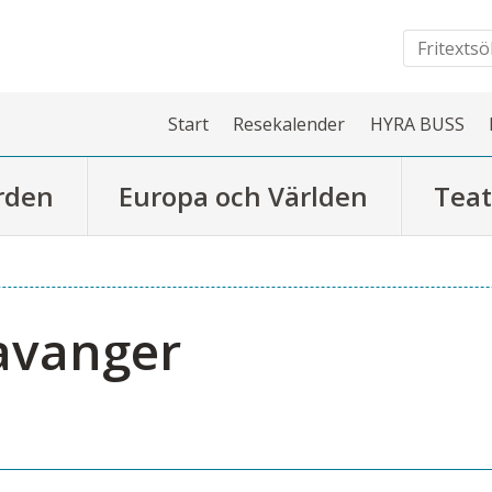
Start
Resekalender
HYRA BUSS
rden
Europa och Världen
Teat
tavanger