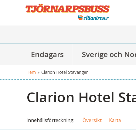
Endagars
Sverige och No
Hem
»
Clarion Hotel Stavanger
Clarion Hotel S
Innehålls
förteckning
Översikt
Karta