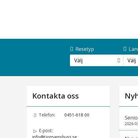
Resetyp
Lan
Välj
Välj
Kontakta oss
Nyh
Telefon:
0451-618 00
Senio
2026-0
E-post:
info@tjornarpsbuss.se