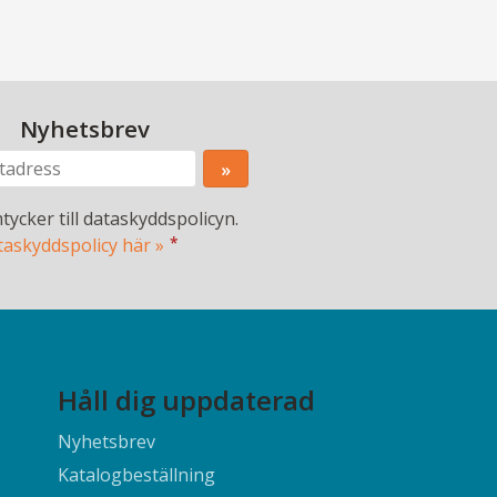
Nyhetsbrev
tycker till dataskyddspolicyn.
*
taskyddspolicy här »
Håll dig uppdaterad
Nyhetsbrev
Katalogbeställning