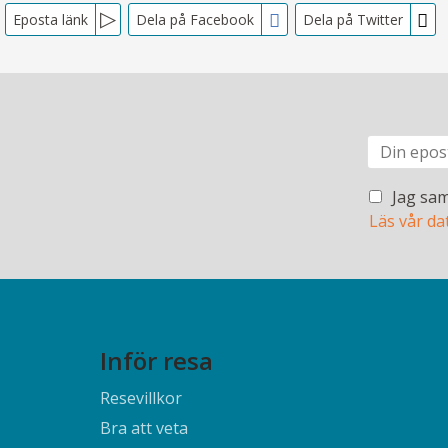
Eposta länk
Dela på Facebook
Dela på Twitter
Jag sam
Läs vår da
Inför resa
Resevillkor
Bra att veta