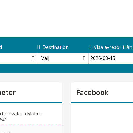
d
Destination
Visa avresor från
Välj
eter
Facebook
rfestivalen i Malmö
3-27