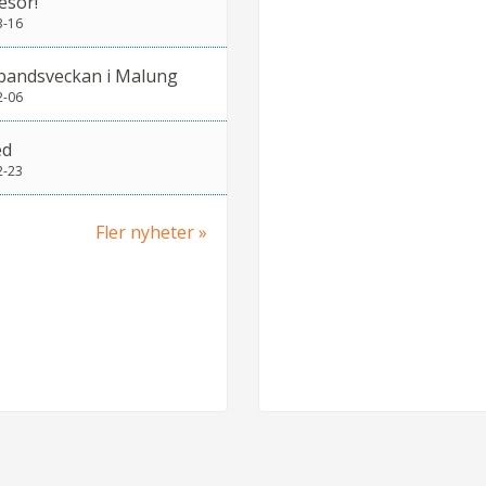
esor!
3-16
bandsveckan i Malung
2-06
ed
2-23
Fler nyheter