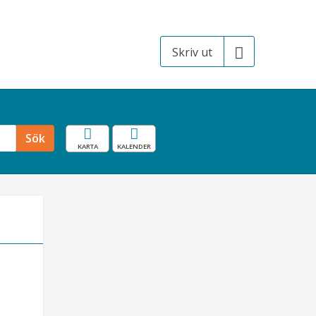
Skriv ut
Karta
Resekalender
Sök