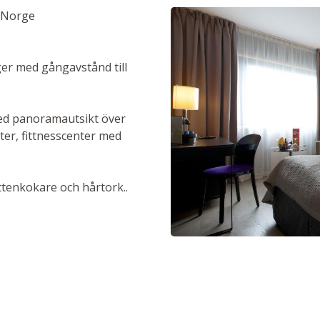
, Norge
ger med gångavstånd till
med panoramautsikt över
ter, fittnesscenter med
ttenkokare och hårtork..