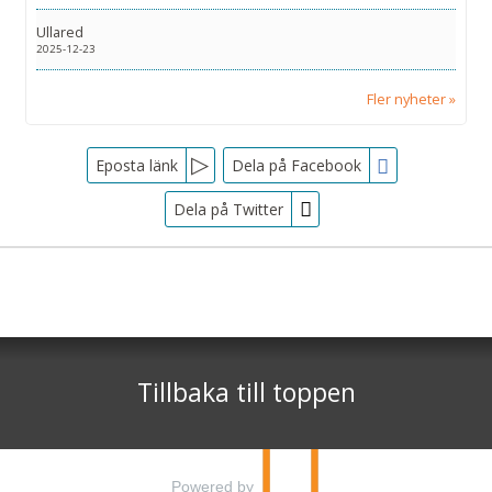
Ullared
2025-12-23
Fler nyheter
Facebook
Eposta länk
Dela på Facebook
Dela på Twitter
Sociala medier
Nyhetsbrev
Tjörnarpsbuss
Skogsvägen 1
Jag samtycker till dataskyddspolicyn.
S-243 72
Tjörnarp
Läs vår dataskyddspolicy här »
*
Tillbaka till toppen
Telefon
0451-618 00
©
info@tjornarpsbuss.se
2026
Powered by